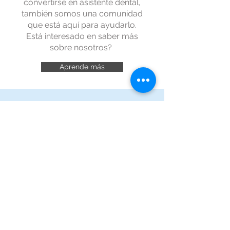
convertirse en asistente dental,
también somos una comunidad
que está aquí para ayudarlo.
Está interesado en saber más
sobre nosotros?
Aprende más
Attention Dentists
Are you a dentist interested in having
one of our graduates placed in your
office for externships hours or
employment?
If so, please contact our Executive
Director, Arev Perdomo at (786) 205-
6558.